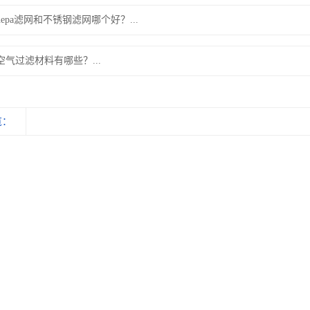
hepa滤网和不锈钢滤网哪个好？...
空气过滤材料有哪些？...
览：