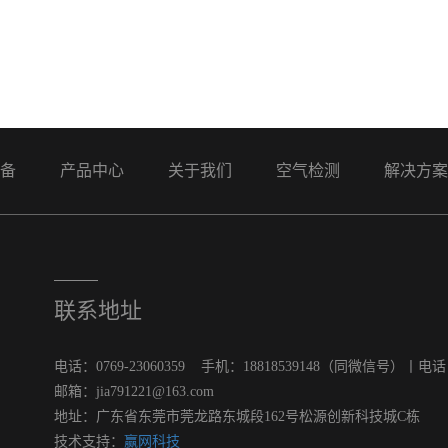
备
产品中心
关于我们
空气检测
解决方
联系地址
电话：0769-23060359 手机：18818539148（同微信号）丨电话：13
邮箱：jia791221@163.com
地址：广东省东莞市莞龙路东城段162号松源创新科技城C栋
技术支持：
赢网科技