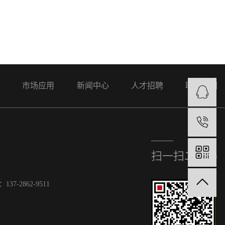
案
市场应用
新闻中心
人才招聘
联系我们
1
扫一扫二维码
7-2862-9511