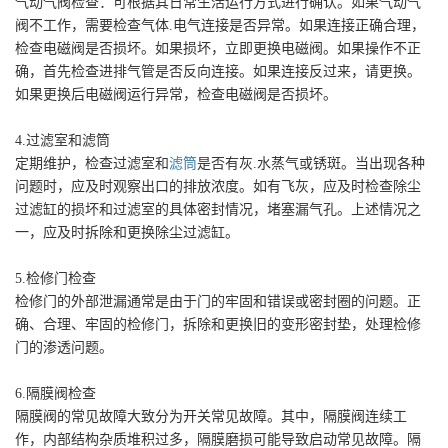
气动气阀检查：可根据其日常生活运行方式进行确认。如果气动气
阀不工作，需要检查气体.电气连接是否异常。如果连接正确合理，
检查电磁阀是否损坏。如果损坏，立即更换电磁阀。如果操作不正
确，首先检查进排气管是否反向连接。如果连接反过来，请更换。
如果更换后电磁阀运行异常，检查电磁阀是否损坏。
4.过滤室和滤筒
定期维护，检查过滤室和
滤筒
是否有灰.水蒸气或锈斑。当出现各种
问题时，应及时观察出口的排放浓度。如有飞灰，应及时检查除尘
过滤缸的损坏和过滤室的具体密封情况，堵塞漏气孔。上述情况之
一，应及时拆除和更换除尘过滤缸。
5.检修门检查
检修门的外部泄漏通常是由于门的牢固和错误或密封圈的问题。正
确、合理、牢固的检修门，拆除和更换旧的变形密封垫，处理检修
门的渗透问题。
6.隔膜阀检查
隔膜阀的常见故障大致分为开关常见故障。其中，隔膜阀连续工
作，内部结构杂质堆积过多，隔膜磨损可能导致启动常见故障。隔